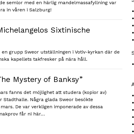
e semlor med en härlig mandelmassafyllning var
ira in våren i Salzburg!
Michelangelos Sixtinische
en grupp Sweor utställningen i Votiv-kyrkan där de
ska kapellets takfresker på nära håll.
”The Mystery of Banksy”
A
ars fanns det möjlighet att studera (kopior av)
r Stadthalle. Några glada Sweor besökte
 mars. De var verkligen imponerade av dessa
smakprov får ni här…