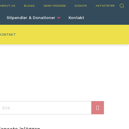
ria
Sök
ABOUT US
BLOGG
SWEA-PODDEN
DONATE
AKTIVITETER
Stipendier & Donationer
Kontakt
KONTAKT
ök
Senaste inläggen