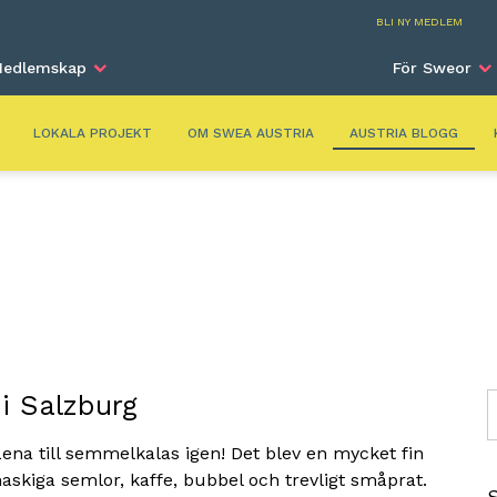
Aust
BLI NY MEDLEM
edlemskap
För Sweor
LOKALA PROJEKT
OM SWEA AUSTRIA
AUSTRIA BLOGG
i Salzburg
S
ena till semmelkalas igen! Det blev en mycket fin
kiga semlor, kaffe, bubbel och trevligt småprat.