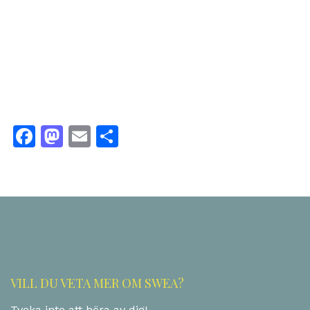
Facebook
Mastodon
Email
Dela
VILL DU VETA MER OM SWEA?
Tveka inte att höra av dig!