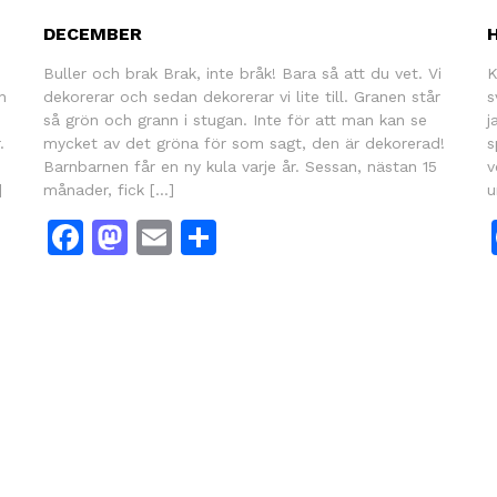
DECEMBER
Buller och brak Brak, inte bråk! Bara så att du vet. Vi
K
n
dekorerar och sedan dekorerar vi lite till. Granen står
s
så grön och grann i stugan. Inte för att man kan se
j
.
mycket av det gröna för som sagt, den är dekorerad!
s
Barnbarnen får en ny kula varje år. Sessan, nästan 15
v
]
månader, fick […]
u
Facebook
Mastodon
Email
Dela