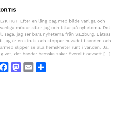
KORTIS
LYKTIGT Efter en lång dag med både vanliga och
vanliga mödor sitter jag och tittar på nyheterna. Det
ill säga, jag ser bara nyheterna från Salzburg. Låtsas
tt jag är en struts och stoppar huvudet i sanden och
ärmed slipper se alla hemskheter runt i världen. Ja,
ag vet, det händer hemska saker överallt oavsett […]
Facebook
Mastodon
Email
Dela