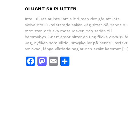
OLUGNT SA PLUTTEN
Inte jul Det är inte lätt alltid men det går att inte
skriva om jul-relaterade saker. Jag sitter på pendeln i
mot stan och ska möta Maken och sedan till
hemmabyn. Snett emot sitter en ung flicka cirka 15 år
Jag, nyfiken som alltid, smygkollar på henne. Perfekt
sminkad, långa vårdade naglar och exakt kammat […
Facebook
Mastodon
Email
Dela