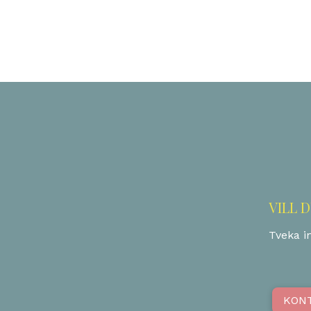
VILL 
Tveka in
KON