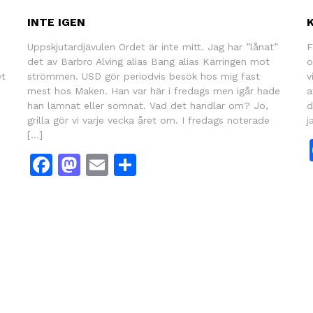
INTE IGEN
Uppskjutardjävulen Ordet är inte mitt. Jag har ”lånat”
F
det av Barbro Alving alias Bang alias Kärringen mot
o
et
strömmen. USD gör periodvis besök hos mig fast
v
mest hos Maken. Han var här i fredags men igår hade
a
han lämnat eller somnat. Vad det handlar om? Jo,
d
grilla gör vi varje vecka året om. I fredags noterade
j
[…]
Facebook
Mastodon
Email
Dela