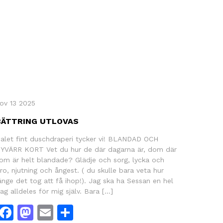
ov 13 2025
BÄTTRING UTLOVAS
alet fint duschdraperi tycker vi! BLANDAD OCH
YVÄRR KORT Vet du hur de där dagarna är, dom där
om är helt blandade? Glädje och sorg, lycka och
ro, njutning och ångest. ( du skulle bara veta hur
änge det tog att få ihop!). Jag ska ha Sessan en hel
ag alldeles för mig själv. Bara […]
Facebook
Mastodon
Email
Dela