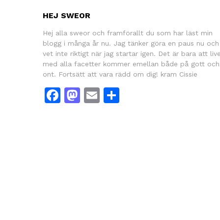
HEJ SWEOR
Hej alla sweor och framförallt du som har läst min
blogg i många år nu. Jag tänker göra en paus nu och
vet inte riktigt när jag startar igen. Det är bara att liv
med alla facetter kommer emellan både på gott och
ont. Fortsätt att vara rädd om dig! kram Cissie
Facebook
Mastodon
Email
Dela