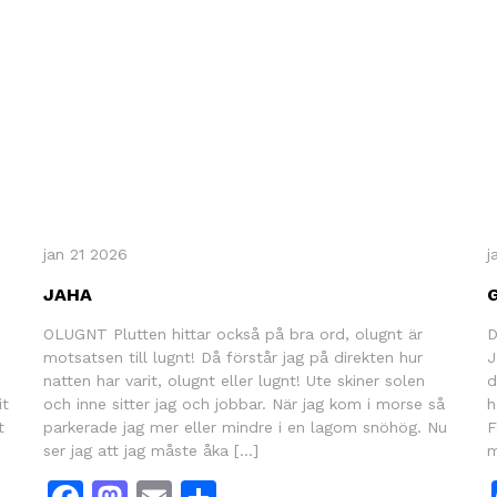
jan 21 2026
j
JAHA
OLUGNT Plutten hittar också på bra ord, olugnt är
D
motsatsen till lugnt! Då förstår jag på direkten hur
J
natten har varit, olugnt eller lugnt! Ute skiner solen
d
it
och inne sitter jag och jobbar. När jag kom i morse så
h
t
parkerade jag mer eller mindre i en lagom snöhög. Nu
F
ser jag att jag måste åka […]
m