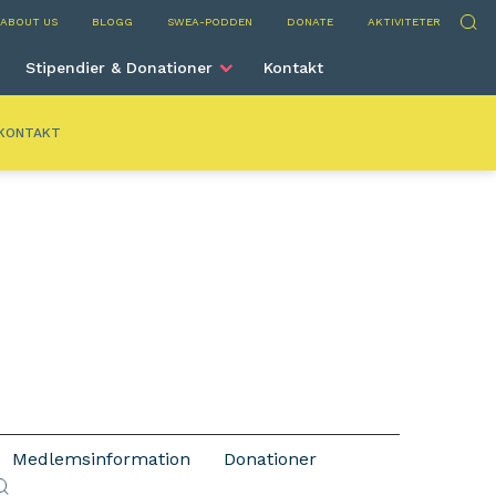
ria
Sök
ABOUT US
BLOGG
SWEA-PODDEN
DONATE
AKTIVITETER
Stipendier & Donationer
Kontakt
KONTAKT
Medlemsinformation
Donationer
ök