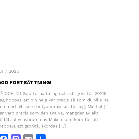
an 7 2026
GOD FORTSÄTTNING!
Å OCH NU God fortsättning och allt gott för 2026!
ag hoppas att din helg var precis så som du ville ha
en med allt som betyder mycket för dig! Min helg
ar varit precis som den ska va, mängder av allt,
örlåt, blev avbruten av Maken som kom för att
eddela att grönkål skördas […]