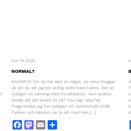
nov 19 2025
n
NORMAL?
KRÄMPOR Om du har läst en några av mina bloggar
G
så vet du att jag blir aldrig äldre bara bättre. Det är
T
l
tydligen en sanning med modifikation. Vem sjutton
s
anade att det skulle bli så? Inte jag i alla fall.
o
Pragmatiska jag har tydligen ett optimistiskt stråk.
l
Tanken och känslan var ju att med min […]
d
Facebook
Mastodon
Email
Dela