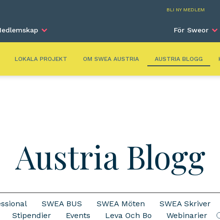
Aust
BLI NY MEDLEM
edlemskap
För Sweor
LOKALA PROJEKT
OM SWEA AUSTRIA
AUSTRIA BLOGG
Austria Blogg
ssional
SWEA BUS
SWEA Möten
SWEA Skriver
S
Stipendier
Events
Leva Och Bo
Webinarier