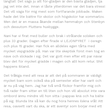
längtat! Det sägs ju att för-glädjen är den bästa glädjen, tja
jag vet inte det. Innan vi låste ytterdörren var det bara stress!
Det vill säga för mig mest som fortfarande jobbade. Maken
hade det lite bättre för skolor och högskolor har sommarlov.
Men det är en massa åkande mellan hemmabyn och Stenbyn
och dessutom Pluttens husbygge.
Nani har vi firat med buller och brak i strålande solsken och
plus 33 grader. Dagen efter firade vi LEJONPYRET
i ösregn
och plus 15 grader. Han fick en alldeles egen tårta med
mycket vispgrädde på. Han var lite skeptisk först men tog en
näve och slickade i sig. Det var gott men efter ett par nävar
blev det för mycket grädde i magen och allt kom retur. Shit
happens ibland.
Det tråkiga med att resa är att det på sommaren är väldigt
mycket barn som också ska på semester eller har varit och
är nu på väg hem. Jag har två små flickor framför mig och
två rader fram sitter en till liten och hon vill absolut inte vara
ombord ännu mindre vill hon sitta i pappas knä och ha bälte
på sig. Blunda lite så kan du nog höra hennes ilskna vrål! Att
resa, oavsett vart du ska, är ett äventyr som börjar med ett