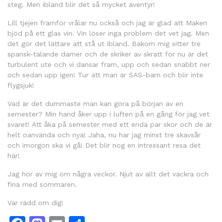
steg. Men ibland blir det så mycket äventyr!
Lill tjejen framför vrålar nu också och jag är glad att Maken
bjöd på ett glas vin. Vin löser inga problem det vet jag. Men
det gör det lättare att stå ut ibland. Bakom mig sitter tre
spansk-talande damer och de skriker av skratt för nu är det
turbulent ute och vi dansar fram, upp och sedan snabbt ner
och sedan upp igen! Tur att man är SAS-barn och blir inte
flygsjuk!
Vad är det dummaste man kan göra på början av en
semester? Min hand åker upp i luften på en gång för jag vet
svaret! Att åka på semester med ett enda par skor och de är
helt oanvända och nya! Jaha, nu har jag minst tre skavsår
och imorgon ska vi gå! Det blir nog en intressant resa det
här!
Jag hör av mig om några veckor. Njut av allt det vackra och
fina med sommaren.
Var rädd om dig!