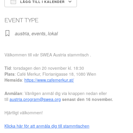
LÄGG TILL I KALENDER
Ladda ner ICS
Google Kalender
EVENT TYPE
austria
,
events
,
lokal
Välkommen till vår SWEA Austria stammtisch .
Tid
: torsdagen den 20 november kl. 18:30
Plats
: Café Merkur, Florianigasse 18, 1080 Wien
Hemsida
:
https://www.cafemerkur.at/
Anmälan
: Vänligen anmäl dig via knappen nedan eller
till
austria.program@swea.org
senast den 16 november.
Hjärtligt välkommen!
Klicka här för att anmäla dig till stammtischen