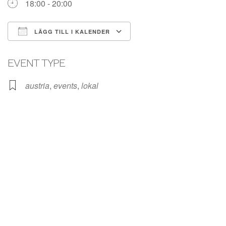
18:00 - 20:00
LÄGG TILL I KALENDER
Ladda ner ICS
Google Kalender
EVENT TYPE
austria
,
events
,
lokal