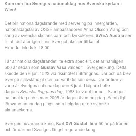
Kom och fira Sveriges nationaldag hos Svenska kyrkan i
Wien!
Det blir nationaldagsfirande med servering på innergården,
nationaldagstal av OSSE ambassadören Anna Olsson Vrang och
sång av svenska skolans barn och kyrkokören.
SWEA Austria
ser
till att det åter igen finns Sverigebakelser till kaffet.
Firandet inleds kl 18.00.
I år är nationaldagsfirandet lite extra speciellt, det är nämligen
500 år sedan som
Gustav Vasa
valdes till Sveriges kung. Detta
skedde den 6 juni 1523 vid riksmötet i Strängnäs. Där och då blev
Sverige självständigt och har varit det sen dess. Därför firar vi
varje år Sveriges nationaldag den 6 juni. Tidigare hette
dagens
Svenska flaggans dag
, 1983 blev det formellt Sveriges
nationaldag och sedan 2005 är dagen även helgdag. Samtidigt
försvann annandag pingst som helgdag ur de svenska
almanackorna.
Sveriges nuvarande kung,
Karl XVI Gustaf
, firar 50 år på tronen
och är därmed Sveriges längst regerande kung.