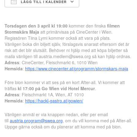
LÄGG TILL I KALENDER
Ladda ner ICS
Google Kalender
Torsdagen den 3 april kl 19:00
kommer den finska
filmen
Stormskärs Maja
att primärvisas på CineCenter i Wien.
Regissören Tiina Lymi kommer också att vara på plats.
Vänligen boka din biljett själv, förslagsvis snarast eftersom det är
risk att det blir slutsålt. Behöver ni hjälp med att köpa biljetter så
maila vänligen till austria.medlem@swea.org så kan hjälp ordnas.
Adress
: CineCenter, Fleischmarkt 6, 1010 Wien
Hemsida
:
https://www.cinecenter.at/programm/stormskars-maja
Före bion kommer vi att ses på en kort After-all. Vi kommer att
träffas
kl 17:00 på Go Wien vid Hotel Mercur
.
Adress
: Fleischmarkt 1A, Wien, AT 1010
Hemsida
:
https://hackl-gastro.at/gowien/
Vänligen anmäl er via knappen nedan, eller per email
till
austria.program@swea.org
, om du vill komma med på After-all.
Uppge gärna också om du planerar att komma med på bion.